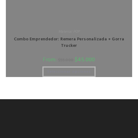
Material POP
Combo Emprendedor: Remera Personalizada + Gorra
Trucker
From:
$
45.000
$
55.000
Seleccionar opciones