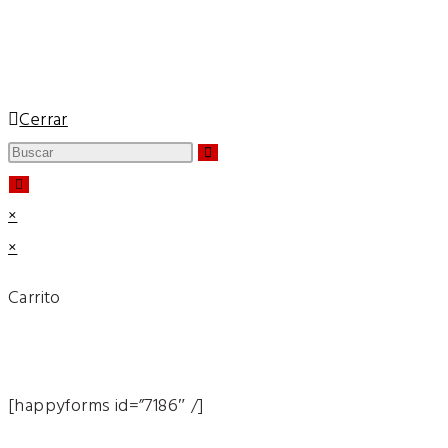
estrategia
Allc
Cerrar
×
×
Carrito
[happyforms id=”7186″ /]