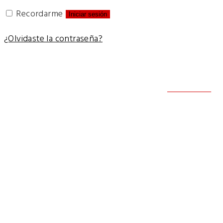
Recordarme
Iniciar sesión
¿Olvidaste la contraseña?
Contacto
11 3918-
11 3918-
info@all
Innovación en cada
proyecto. Pasión y
conocimientos en cada